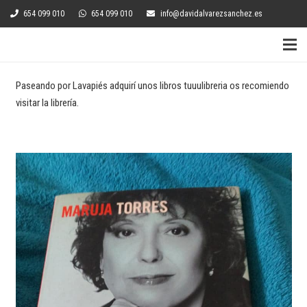
654 099 010
654 099 010
info@davidalvarezsanchez.es
Paseando por Lavapiés adquirí unos libros tuuulibreria os recomiendo
visitar la librería.