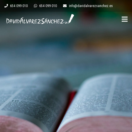
654 099 010
654 099 010
info@davidalvarezsanchez.es