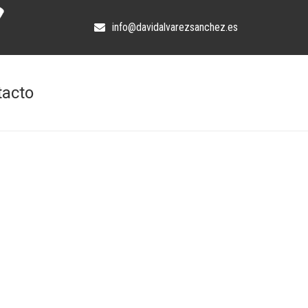
info@davidalvarezsanchez.es
tacto