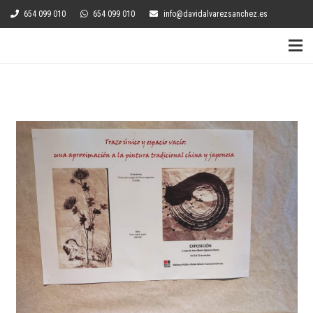
654 099 010
654 099 010
info@davidalvarezsanchez.es