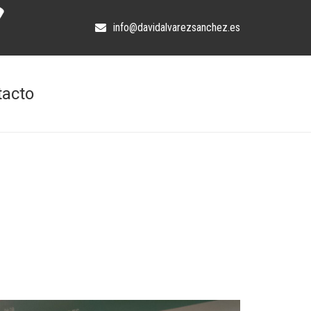
info@davidalvarezsanchez.es
tacto