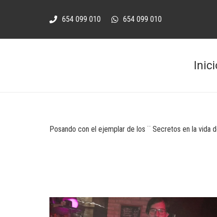
654 099 010
654 099 010
Inici
Posando con el ejemplar de los ¨ Secretos en la vida d