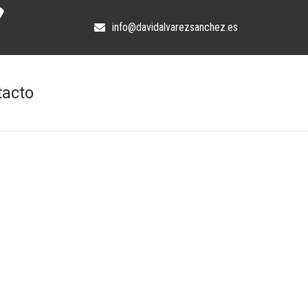
info@davidalvarezsanchez.es
tacto