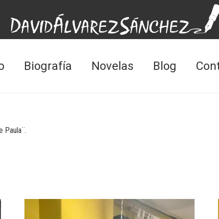
o
Biografía
Novelas
Blog
Con
e Paula¨.