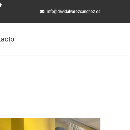
info@davidalvarezsanchez.es
tacto