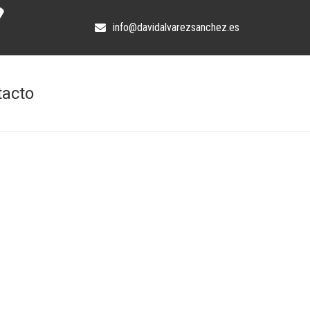
info@davidalvarezsanchez.es
tacto