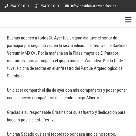
654 099 010
654 099 010
info@davidalvarezsanchez.es
Buenas noches a todos@. Ayer fue un gran día tuve el honor de
participar por segunda vez en la sexta edición del festival de Saelices
Versum MMXXV . Por la mañana en la Plaza mayor de El Parador
recitamos , nos acompaño el grupo musical Zarandea. Por la tarde
tuve la dicha de recitar en el anfiteatro del Parque Arqueológico de
Segóbriga.
Un placer compartir el día de ayer con mis compañeros y poder poner
cara a nuevos compañeros mi querido amigo Alberto .
Gracias a su responsable Cristina por su esfuerzo y dedicación para
hacerlo posible este festival.
Un gran Sábado que será recordado por casa uno de nosotros.