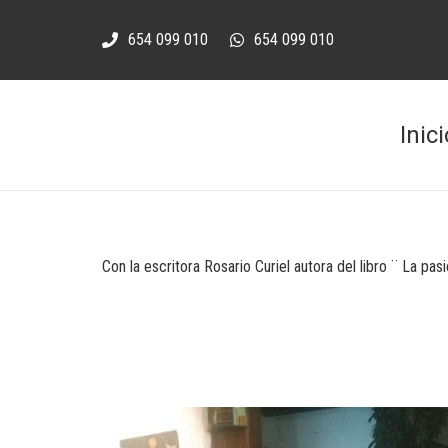
654 099 010
654 099 010
Inici
Con la escritora Rosario Curiel autora del libro ¨ La pas