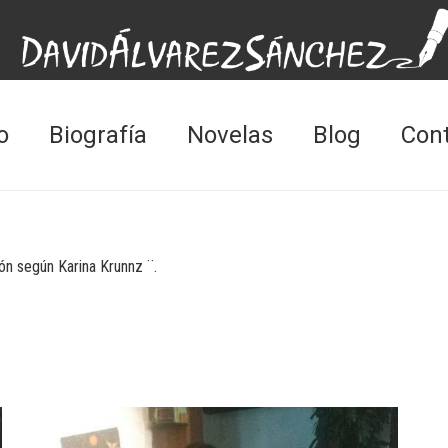
o
Biografía
Novelas
Blog
Con
ión según Karina Krunnz ¨.