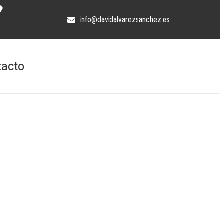
info@davidalvarezsanchez.es
tacto