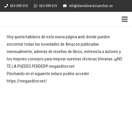
654 099 010
654 099 010
info@davidalvarezsanchez.es
Hoy quería hablaros de esta nueva página web donde puedes
encontrar todas las novedades de Amazon publicadas
mensualmente, además de reseñas de libros, entrevista a autores y
los mejores consejos para mejorar vuestras técnicas literarias. ¡¡¡NO
TE LA PUEDES PERDER!!! megaeditor.net
Pinchando en el siguiente enlace podéis acceder :
https://megaeditor.net/