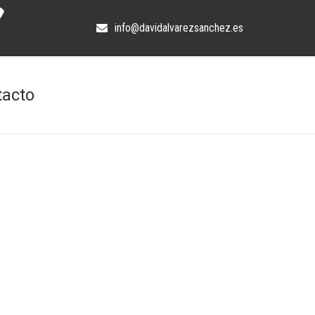
info@davidalvarezsanchez.es
tacto