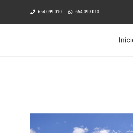
654 099 010
654 099 010
Inici