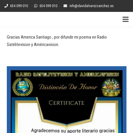
654 099 010
654 099 010
info@davidalvarezsanchez.es
Gracias America Santiago , por difundir mi poema en Radio
Satélitevision y Américavision.