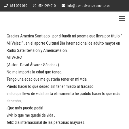
654 099 010
654 099 010
info@davidalvarezsanchez.es
Gracias America Santiago , por difundir mi poema que lleva por título ”
Mi Vejez ” , en el aporte Cultural Día Internacional de adulto mayor en
Radio Satélitevision y Américavision.
MI VEJEZ
(Autor : David Álvarez Sánchez)
No me importa la edad que tengo,
Tengo una edad que me gustaría tener en mi vida,
Puedo hacer lo que deseo sin tener miedo al fracaso.
en lo que llevo de vida hasta el momento he podido hacer lo que más
deseaba ,
¡Que más puedo pedir!
vivir lo que me quedé de vida .
feliz día internacional de las personas mayores.