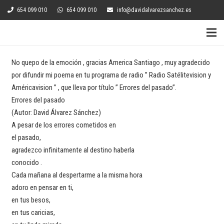
654 099 010
654 099 010
info@davidalvarezsanchez.es
No quepo de la emoción , gracias America Santiago , muy agradecido
por difundir mi poema en tu programa de radio ” Radio Satélitevision y
Américavision ” , que lleva por título ” Errores del pasado”.
Errores del pasado
(Autor: David Álvarez Sánchez)
A pesar de los errores cometidos en
el pasado,
agradezco infinitamente al destino haberla
conocido .
Cada mañana al despertarme a la misma hora
adoro en pensar en ti,
en tus besos,
en tus caricias,