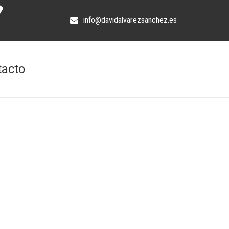
info@davidalvarezsanchez.es
tacto