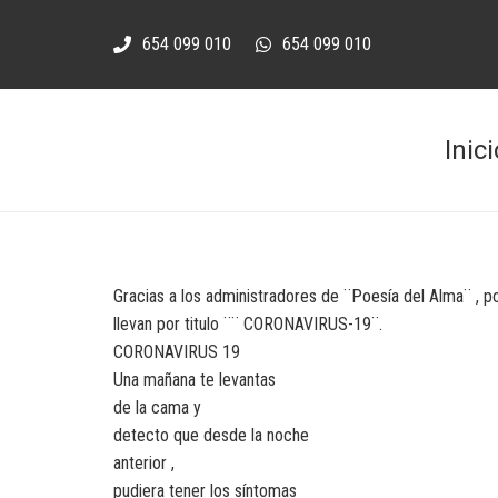
654 099 010
654 099 010
Inici
Gracias a los administradores de ¨Poesía del Alma¨ , 
llevan por titulo ¨¨ CORONAVIRUS-19¨.
CORONAVIRUS 19
Una mañana te levantas
de la cama y
detecto que desde la noche
anterior ,
pudiera tener los síntomas