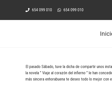
654 099 010
654 099 010
Inici
El pasado Sábado, tuve la dicha de compartir unos ins
la novela ” Viaje al corazón del infierno ” le han conced
más sincera enhorabuena te deseo todo lo mejor con es