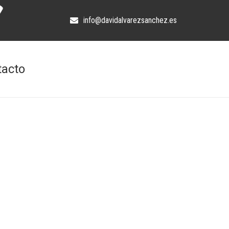
info@davidalvarezsanchez.es
tacto