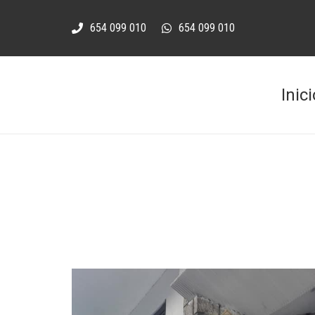
654 099 010
654 099 010
Inici