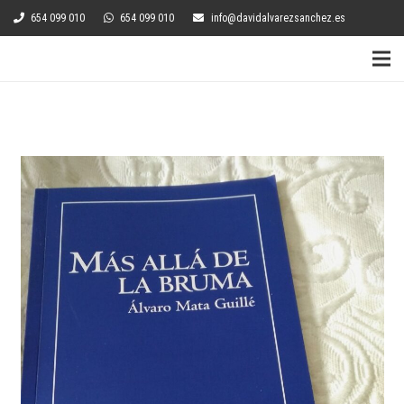
654 099 010
654 099 010
info@davidalvarezsanchez.es