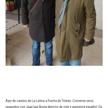
Ayer de camino de La Latina a Puerta de Toledo. Converse unos
segundos con Juan luis Iborra director de cine y guionista español. Os