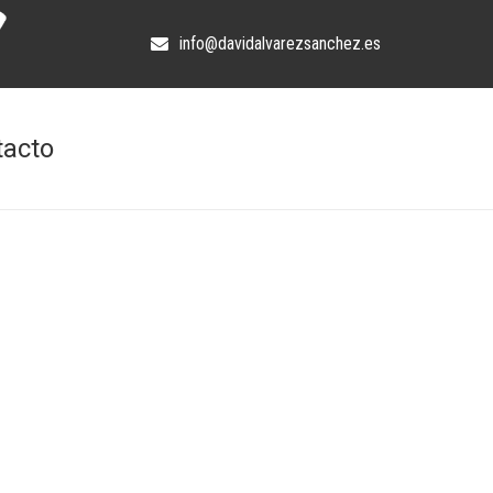
info@davidalvarezsanchez.es
tacto