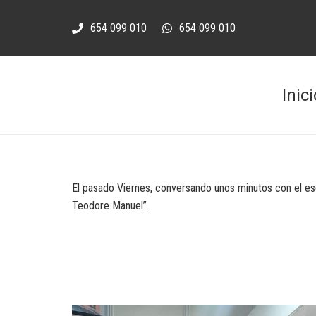
654 099 010
654 099 010
Inici
El pasado Viernes, conversando unos minutos con el esc
Teodore Manuel”.