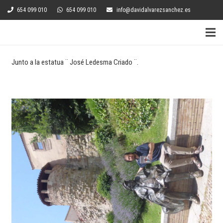
654 099 010
654 099 010
info@davidalvarezsanchez.es
Junto a la estatua ¨ José Ledesma Criado ¨.