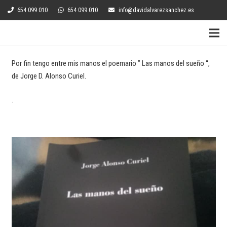
654 099 010
654 099 010
info@davidalvarezsanchez.es
Por fin tengo entre mis manos el poemario ” Las manos del sueño “,
de Jorge D. Alonso Curiel.
.