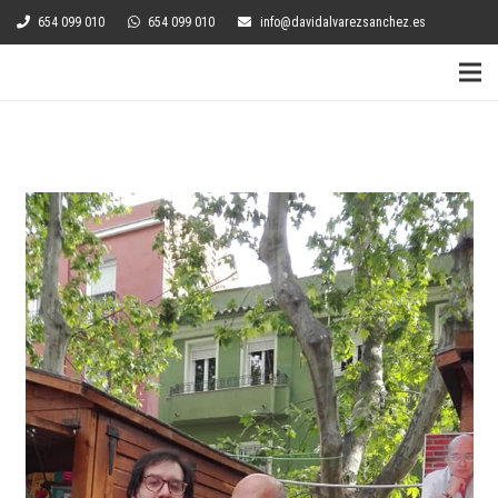
654 099 010
654 099 010
info@davidalvarezsanchez.es