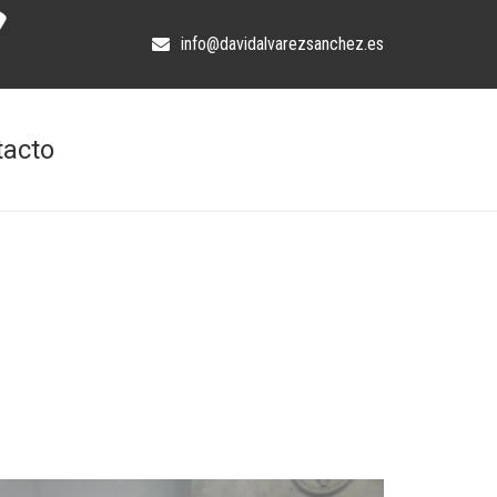
info@davidalvarezsanchez.es
tacto