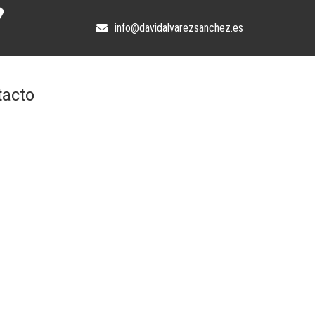
info@davidalvarezsanchez.es
tacto