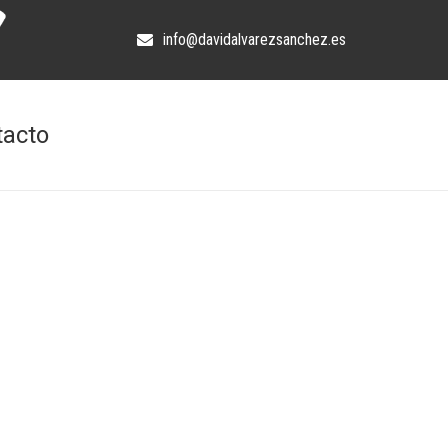
info@davidalvarezsanchez.es
tacto