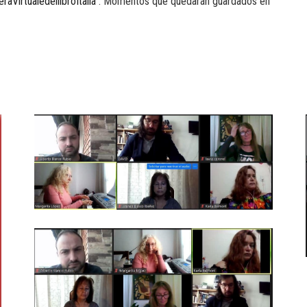
eraVirtualedellibroItalia
. Momentos que quedarán guardados en