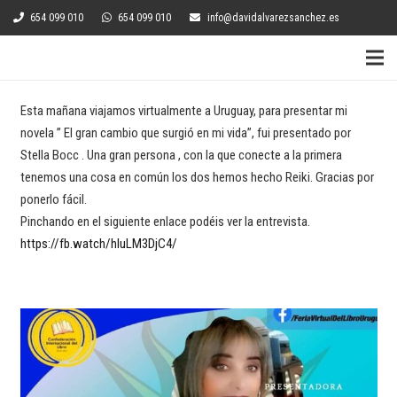
654 099 010
654 099 010
info@davidalvarezsanchez.es
Esta mañana viajamos virtualmente a Uruguay, para presentar mi
novela ” El gran cambio que surgió en mi vida”, fui presentado por
Stella Bocc . Una gran persona , con la que conecte a la primera
tenemos una cosa en común los dos hemos hecho Reiki. Gracias por
ponerlo fácil.
Pinchando en el siguiente enlace podéis ver la entrevista.
https://fb.watch/hluLM3DjC4/