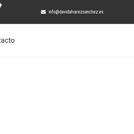
info@davidalvarezsanchez.es
tacto