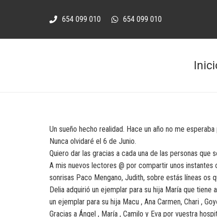
654 099 010
654 099 010
Inici
Un sueño hecho realidad. Hace un año no me esperaba pod
Nunca olvidaré el 6 de Junio.
Quiero dar las gracias a cada una de las personas que s
A mis nuevos lectores @ por compartir unos instantes
sonrisas Paco Mengano, Judith, sobre estás líneas os 
Delia adquirió un ejemplar para su hija María que tiene 
un ejemplar para su hija Macu , Ana Carmen, Chari , Goy
Gracias a Ángel , María , Camilo y Eva por vuestra hospit