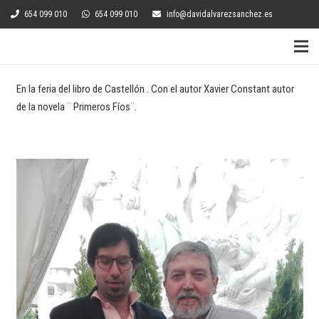
654 099 010
654 099 010
info@davidalvarezsanchez.es
En la feria del libro de Castellón . Con el autor Xavier Constant autor
de la novela ¨ Primeros Fíos¨.