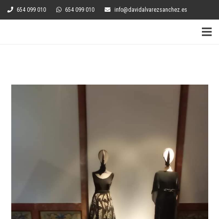
654 099 010
654 099 010
info@davidalvarezsanchez.es