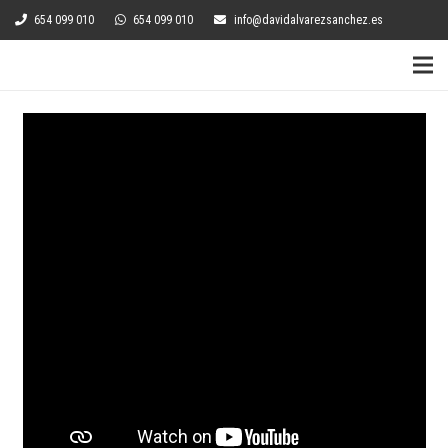
654 099 010
654 099 010
info@davidalvarezsanchez.es