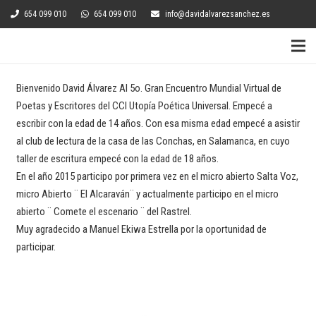
654 099 010
654 099 010
info@davidalvarezsanchez.es
Bienvenido David Álvarez Al 5o. Gran Encuentro Mundial Virtual de
Poetas y Escritores del CCI Utopía Poética Universal. Empecé a
escribir con la edad de 14 años. Con esa misma edad empecé a asistir
al club de lectura de la casa de las Conchas, en Salamanca, en cuyo
taller de escritura empecé con la edad de 18 años.
En el año 2015 participo por primera vez en el micro abierto Salta Voz,
micro Abierto ¨ El Alcaraván¨ y actualmente participo en el micro
abierto ¨ Comete el escenario ¨ del Rastrel.
Muy agradecido a Manuel Ekiwa Estrella por la oportunidad de
participar.