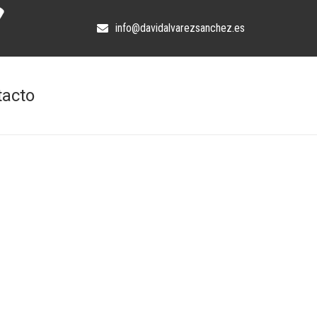
info@davidalvarezsanchez.es
tacto