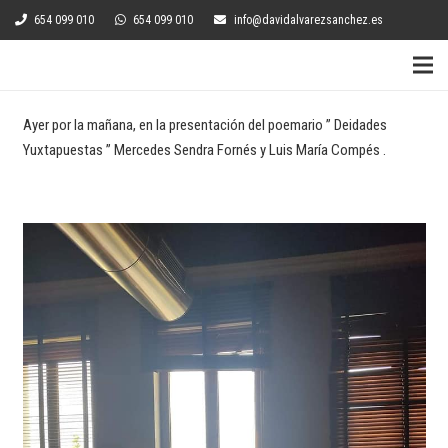
654 099 010
654 099 010
info@davidalvarezsanchez.es
Ayer por la mañana, en la presentación del poemario ” Deidades
Yuxtapuestas ” Mercedes Sendra Fornés y Luis María Compés .