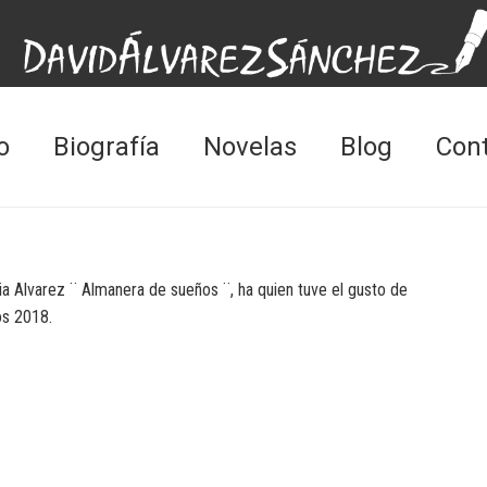
o
Biografía
Novelas
Blog
Con
lia Alvarez ¨ Almanera de sueños ¨, ha quien tuve el gusto de
os 2018.