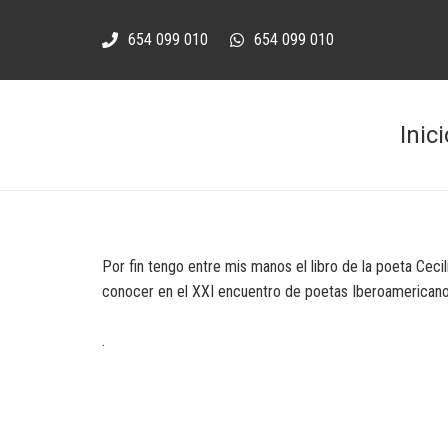
654 099 010
654 099 010
Inici
Por fin tengo entre mis manos el libro de la poeta Ceci
conocer en el XXI encuentro de poetas Iberoamerican
.