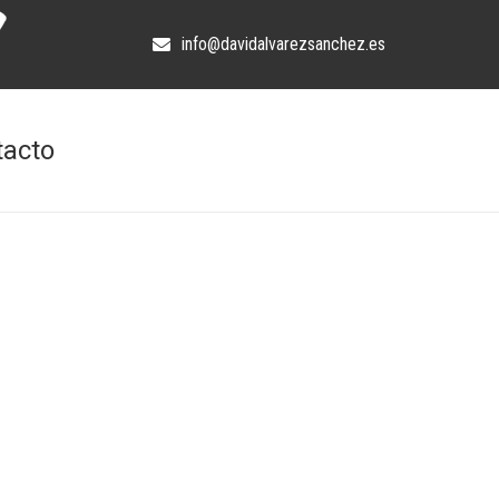
info@davidalvarezsanchez.es
tacto