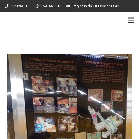
654 099 010
654 099 010
info@davidalvarezsanchez.es