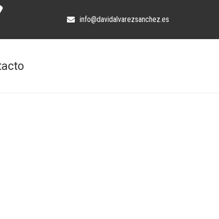
info@davidalvarezsanchez.es
tacto