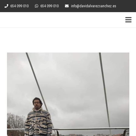
654 099 010
654 099 010
info@davidalvarezsanchez.es