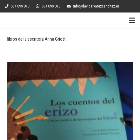
654 099 010
654 099 010
info@davidalvarezsanchez.es
libros de la escritora Anna Griott.