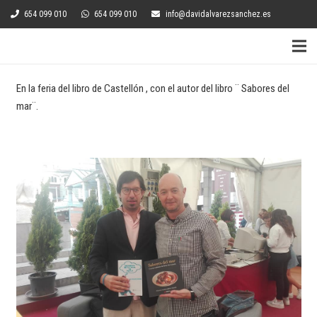
654 099 010
654 099 010
info@davidalvarezsanchez.es
En la feria del libro de Castellón , con el autor del libro ¨ Sabores del
mar¨.